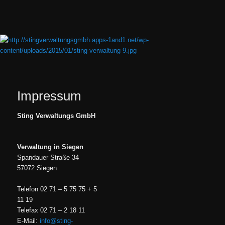
Zum
primären
Inhalt
springen
Hauptmenü
Impressum
Sting Verwaltungs GmbH
Verwaltung in Siegen
Spandauer Straße 34
57072 Siegen
Telefon 02 71 – 5 75 75 + 5
11 19
Telefax 02 71 – 2 18 11
E-Mail:
info@sting-