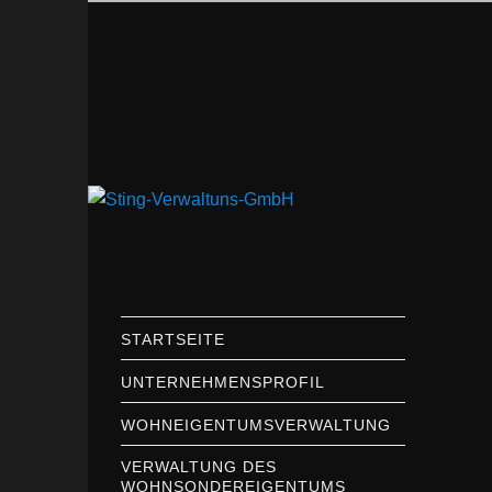
Zum
primären
Inhalt
springen
Hauptmenü
STARTSEITE
UNTERNEHMENSPROFIL
WOHNEIGENTUMSVERWALTUNG
VERWALTUNG DES
WOHNSONDEREIGENTUMS