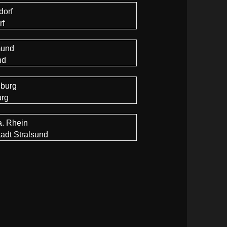
rf
nd
urg
adt Stralsund