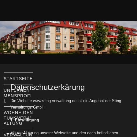
Zum
primären
Inhalt
springen
Hauptmenü
STARTSEITE
Datenschutzerkärung
UNTERNEH
MENSPROFI
Die Website www.sting-verwaltung.de ist ein Angebot der Sting
L
Verwaltungs GmbH.
WOHNEIGEN
TUMSVERW
1. Einwilligung
ALTUNG
Mit der Nutzung unserer Webseite und den darin befindlichen
VERWALTUN