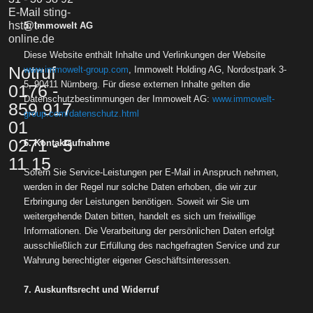
E-Mail
sting-
hst@t-
5. Immowelt AG
online.de
Diese Website enthält Inhalte und Verlinkungen der Website
Notruf
www.immowelt-group.com
, Immowelt Holding AG, Nordostpark 3-
5, 90411 Nürnberg. Für diese externen Inhalte gelten die
0176 -
Datenschutzbestimmungen der Immowelt AG:
www.immowelt-
859 917
group.com/datenschutz.html
01
0271 - 5
6. Kontaktaufnahme
11 15
Sofern Sie Service-Leistungen per E-Mail in Anspruch nehmen,
werden in der Regel nur solche Daten erhoben, die wir zur
Erbringung der Leistungen benötigen. Soweit wir Sie um
weitergehende Daten bitten, handelt es sich um freiwillige
Informationen. Die Verarbeitung der persönlichen Daten erfolgt
ausschließlich zur Erfüllung des nachgefragten Service und zur
Wahrung berechtigter eigener Geschäftsinteressen.
7. Auskunftsrecht und Widerruf