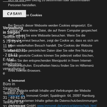
sich für uns kein Bezug zu bestimmten oder bestimmbaren
Personen herstellen.
CASAVI
3. Einsatz von Cookies
Bei Besuch dieser Webseite werden Cookies eingesetzt. Ein
Verwaltung
Cookie ist eine kleine Datei, die auf Ihrem Computer gespeichert
in Siegen
wird, sobald Sie eine Webseite besuchen. Wenn Sie die
Telefon 02 71
Webseite erneut besuchen, zeigt der Cookie an, dass es sich um
5 75 75 + 5
einen wiederholten Besuch handelt. Die Cookies der Website
11 19
Telefax 02 71
erheben keine persönlichen Daten über Sie oder Ihre Nutzung.
- 2 18 11
Einmal gesetzte Cookies können Sie jederzeit selbst löschen,
E-Mail
indem Sie den entsprechenden Menüpunkt in Ihrem Internet-
info@sting-
Browser aufrufen. Einzelheiten hierzu finden Sie im Hilfemenü
verwaltung.d
Ihres Internet-Browsers.
e
4. Immonet
Büro in
Stralsund
Diese Website enthält Inhalte und Verlinkungen der Website
Telefon 0 38
immonet.de
, Immonet GmbH, Spaldingstr. 64, 20097 Hamburg.
31 - 49 41 83
Für diese externen Inhalte gelten die Datenschutzbestimmungen
Telefax 0 38
der Immonet GmbH:
www.immonet.de/service/datenschutz.html
31 - 30 58 92