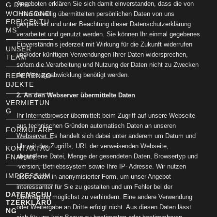
Angeboten erklären Sie sich damit einverstanden, dass die von
G DES
WOHNSOND
Ihnen freiwillig übermittelten persönlichen Daten von uns
EREIGENTU
gespeichert und unter Beachtung dieser Datenschutzerklärung
MS
verarbeitet und genutzt werden. Sie können Ihr einmal gegebenes
Einverständnis jederzeit mit Wirkung für die Zukunft widerrufen
UNSER
und/oder künftigen Verwendungen Ihrer Daten widersprechen,
TEAM
sofern die Verarbeitung und Nutzung der Daten nicht zu Zwecken
der Vertragsabwicklung benötigt werden.
REFERENZO
BJEKTE
2. An den Webserver übermittelte Daten
VERMIETUN
G
Ihr Internetbrowser übermittelt beim Zugriff auf unsere Webseite
aus technischen Gründen automatisch Daten an unseren
FORMULARE
Webserver. Es handelt sich dabei unter anderem um Datum und
Uhrzeit des Zugriffs, URL der verweisenden Webseite,
KONTAKTAU
abgerufene Datei, Menge der gesendeten Daten, Browsertyp und
FNAHME
-version, Betriebssystem sowie Ihre IP- Adresse. Wir nutzen
IMPRESSUM
diese Daten in anonymisierter Form, um unser Angebot
interessanter für Sie zu gestalten und um Fehler bei der
DATENSCHU
Übertragung möglichst zu verhindern. Eine andere Verwendung
TZERKLÄRU
oder Weitergabe an Dritte erfolgt nicht. Aus diesen Daten lässt
NG